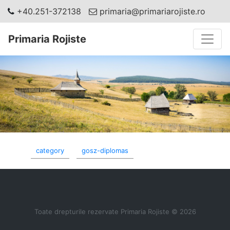
+40.251-372138
primaria@primariarojiste.ro
Toggle
Primaria Rojiste
category
gosz-diplomas
Toate drepturile rezervate Primaria Rojiste © 2026