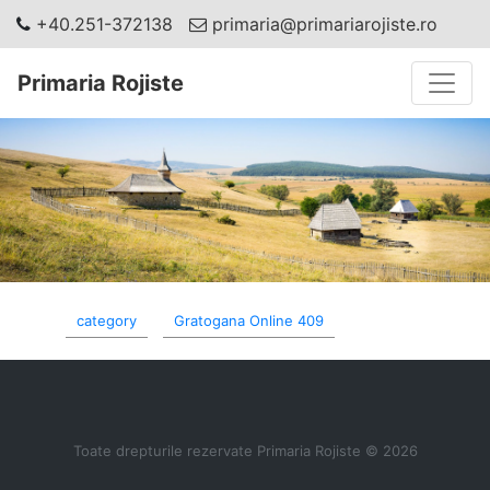
+40.251-372138
primaria@primariarojiste.ro
Toggle
Primaria Rojiste
category
Gratogana Online 409
Toate drepturile rezervate Primaria Rojiste © 2026