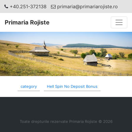
+40.251-372138
primaria@primariarojiste.ro
Toggle
Primaria Rojiste
category
Hell Spin No Deposit Bonus
Toate drepturile rezervate Primaria Rojiste © 2026