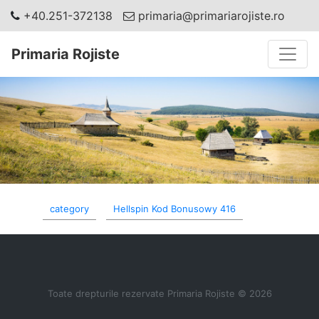
+40.251-372138
primaria@primariarojiste.ro
Toggle
Primaria Rojiste
category
Hellspin Kod Bonusowy 416
Toate drepturile rezervate Primaria Rojiste © 2026