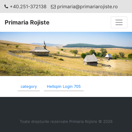
+40.251-372138
primaria@primariarojiste.ro
Toggle
Primaria Rojiste
category
Hellspin Login 705
Toate drepturile rezervate Primaria Rojiste © 2026