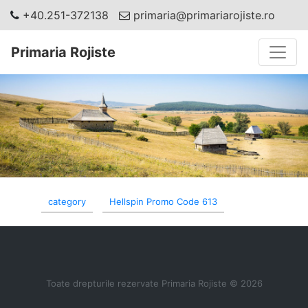
+40.251-372138
primaria@primariarojiste.ro
Toggle
Primaria Rojiste
category
Hellspin Promo Code 613
Toate drepturile rezervate Primaria Rojiste © 2026