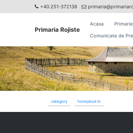
+40.251-372138
primaria@primariaroj
Acasa
Primarie
Primaria Rojiste
Comunicate de Pre
category
honeybud.in