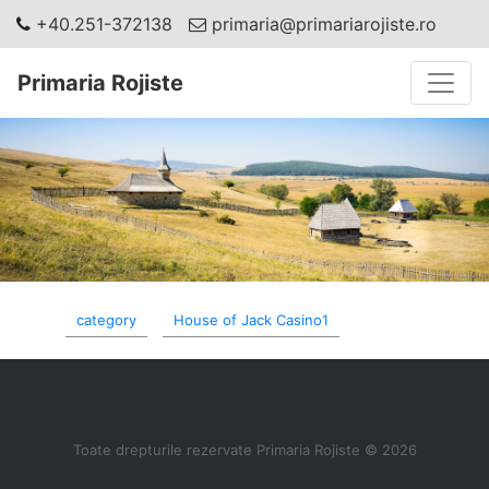
+40.251-372138
primaria@primariarojiste.ro
Toggle
Primaria Rojiste
category
House of Jack Casino1
Toate drepturile rezervate Primaria Rojiste © 2026