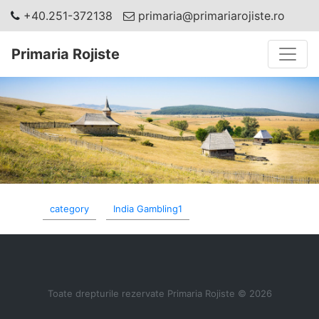
+40.251-372138
primaria@primariarojiste.ro
Toggle
Primaria Rojiste
category
India Gambling1
Toate drepturile rezervate Primaria Rojiste © 2026