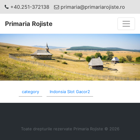
+40.251-372138
primaria@primariarojiste.ro
Toggle
Primaria Rojiste
category
Indonsia Slot Gacor2
Toate drepturile rezervate Primaria Rojiste © 2026