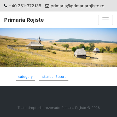
+40.251-372138
primaria@primariarojiste.ro
Toggle
Primaria Rojiste
category
Istanbul Escort
Toate drepturile rezervate Primaria Rojiste © 2026