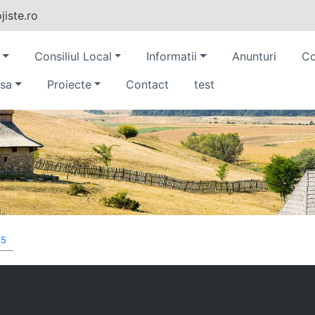
iste.ro
Consiliul Local
Informatii
Anunturi
Co
sa
Proiecte
Contact
test
85