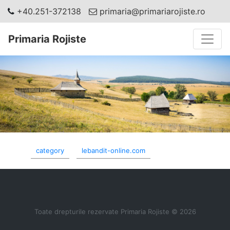
+40.251-372138
primaria@primariarojiste.ro
Toggle
Primaria Rojiste
category
lebandit-online.com
Toate drepturile rezervate Primaria Rojiste © 2026