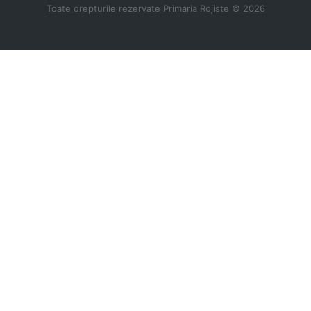
Toate drepturile rezervate Primaria Rojiste © 2026