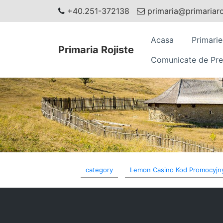
+40.251-372138
primaria@primariaroj
Acasa
Primarie
Primaria Rojiste
Comunicate de Pre
category
Lemon Casino Kod Promocyjn