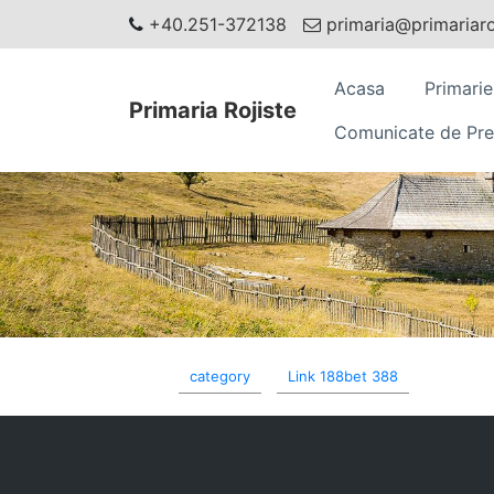
+40.251-372138
primaria@primariaroj
Acasa
Primarie
Primaria Rojiste
Comunicate de Pre
category
Link 188bet 388