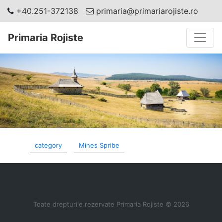
+40.251-372138
primaria@primariarojiste.ro
Toggle
Primaria Rojiste
category
Mines Spribe
Toate drepturile rezervate Primaria Rojiste © 2026