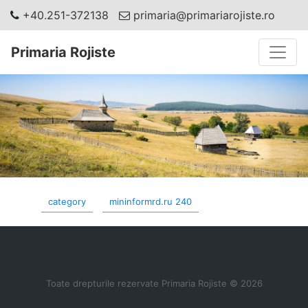
+40.251-372138
primaria@primariarojiste.ro
Toggle
Primaria Rojiste
category
mininformrd.ru 240
Toate drepturile rezervate Primaria Rojiste © 2026