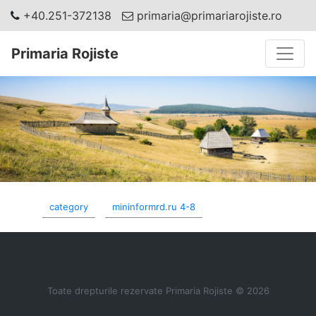
+40.251-372138
primaria@primariarojiste.ro
Toggle
Primaria Rojiste
category
mininformrd.ru 4-8
Toate drepturile rezervate Primaria Rojiste © 2026