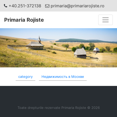
+40.251-372138
primaria@primariarojiste.ro
Toggle
Primaria Rojiste
category
Недвижимость в Москве
Toate drepturile rezervate Primaria Rojiste © 2026