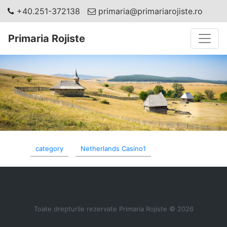
+40.251-372138
primaria@primariarojiste.ro
Toggle
Primaria Rojiste
category
Netherlands Casino1
Toate drepturile rezervate Primaria Rojiste © 2026