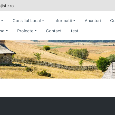
iste.ro
Consiliul Local
Informatii
Anunturi
Co
sa
Proiecte
Contact
test