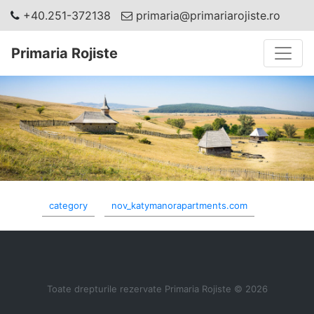
+40.251-372138
primaria@primariarojiste.ro
Toggle
Primaria Rojiste
category
nov_katymanorapartments.com
Toate drepturile rezervate Primaria Rojiste © 2026