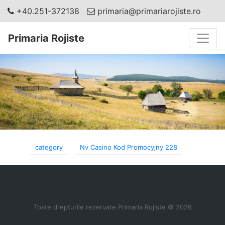
+40.251-372138
primaria@primariarojiste.ro
Toggle
Primaria Rojiste
category
Nv Casino Kod Promocyjny 228
Toate drepturile rezervate Primaria Rojiste © 2026