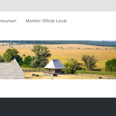
ncursuri
Monitor Oficial Local