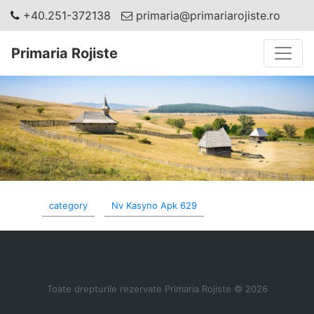
+40.251-372138
primaria@primariarojiste.ro
Toggle
Primaria Rojiste
category
Nv Kasyno Apk 629
Toate drepturile rezervate Primaria Rojiste © 2026