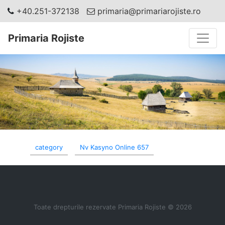
+40.251-372138
primaria@primariarojiste.ro
Toggle
Primaria Rojiste
category
Nv Kasyno Online 657
Toate drepturile rezervate Primaria Rojiste © 2026