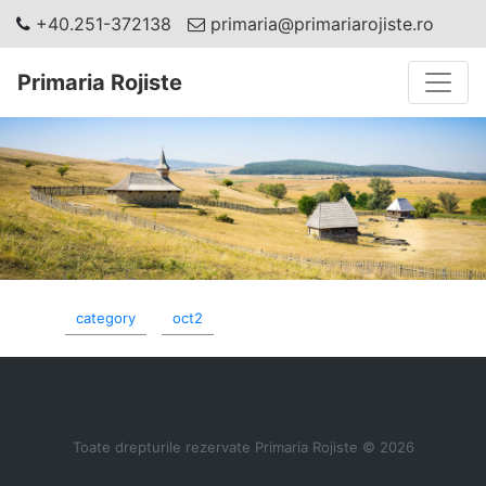
+40.251-372138
primaria@primariarojiste.ro
Toggle
Primaria Rojiste
category
oct2
Toate drepturile rezervate Primaria Rojiste © 2026