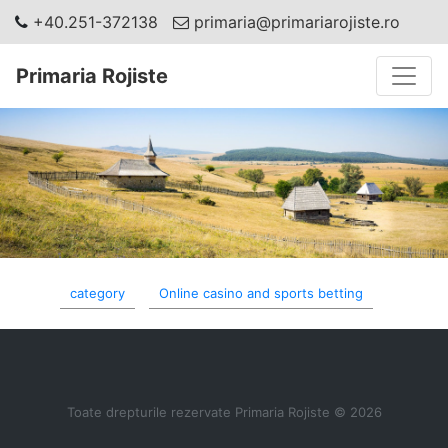
+40.251-372138
primaria@primariarojiste.ro
Toggle
Primaria Rojiste
category
Online casino and sports betting
Toate drepturile rezervate Primaria Rojiste © 2026