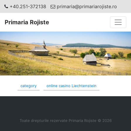
+40.251-372138
primaria@primariarojiste.ro
Toggle
Primaria Rojiste
category
online casino Liechtenstein
Toate drepturile rezervate Primaria Rojiste © 2026