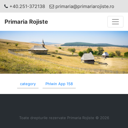
+40.251-372138
primaria@primariarojiste.ro
Toggle
Primaria Rojiste
category
Phlwin App 158
Toate drepturile rezervate Primaria Rojiste © 2026