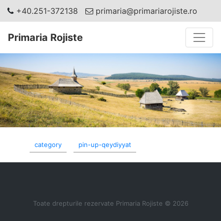
+40.251-372138
primaria@primariarojiste.ro
Toggle
Primaria Rojiste
category
pin-up-qeydiyyat
Toate drepturile rezervate Primaria Rojiste © 2026