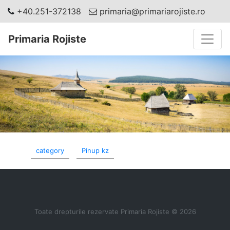
+40.251-372138
primaria@primariarojiste.ro
Toggle
Primaria Rojiste
category
Pinup kz
Toate drepturile rezervate Primaria Rojiste © 2026