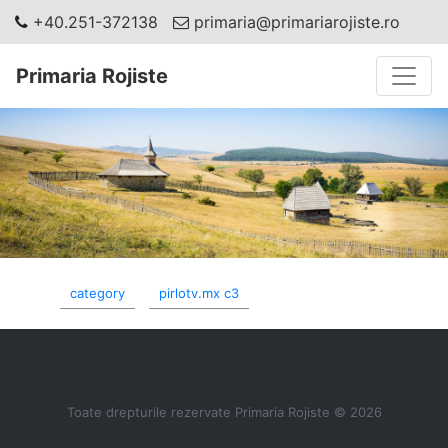
+40.251-372138
primaria@primariarojiste.ro
Toggle
Primaria Rojiste
category
pirlotv.mx c3
Toate drepturile rezervate Primaria Rojiste © 2026