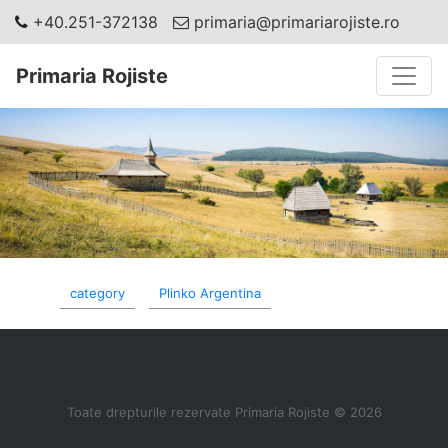
+40.251-372138
primaria@primariarojiste.ro
Toggle
Primaria Rojiste
category
Plinko Argentina
Toate drepturile rezervate Primaria Rojiste © 2026