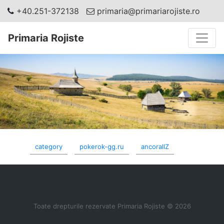
+40.251-372138
primaria@primariarojiste.ro
Toggle
Primaria Rojiste
category
pokerok-gg.ru
ancorallZ
Toate drepturile rezervate Primaria Rojiste © 2026