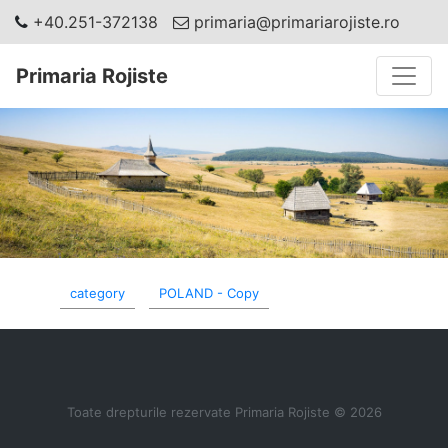
+40.251-372138
primaria@primariarojiste.ro
Toggle
Primaria Rojiste
category
POLAND - Copy
Toate drepturile rezervate Primaria Rojiste © 2026