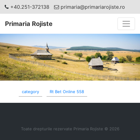
+40.251-372138
primaria@primariarojiste.ro
Toggle
Primaria Rojiste
category
Rt Bet Online 558
Toate drepturile rezervate Primaria Rojiste © 2026