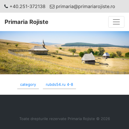
+40.251-372138
primaria@primariarojiste.ro
Toggle
Primaria Rojiste
category
rubds54.ru 4-8
Toate drepturile rezervate Primaria Rojiste © 2026