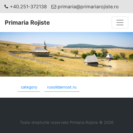
+40.251-372138
primaria@primariarojiste.ro
Toggle
Primaria Rojiste
category
rusolidarnost.ru
Toate drepturile rezervate Primaria Rojiste © 2026