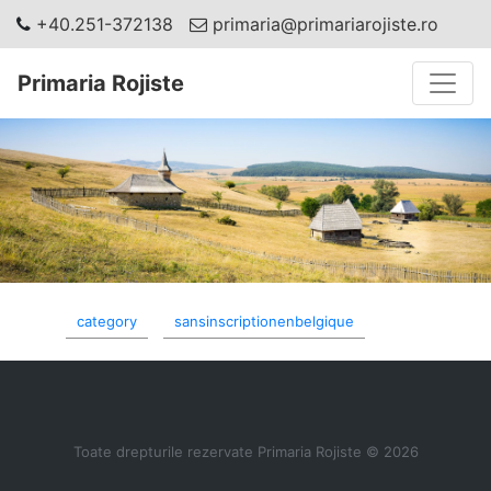
+40.251-372138
primaria@primariarojiste.ro
Toggle
Primaria Rojiste
category
sansinscriptionenbelgique
Toate drepturile rezervate Primaria Rojiste © 2026