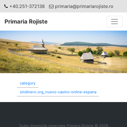
+40.251-372138
primaria@primariarojiste.ro
Toggle
Primaria Rojiste
category
sindinero.org_nuevo-casino-online-espana
Toate drepturile rezervate Primaria Rojiste © 2026