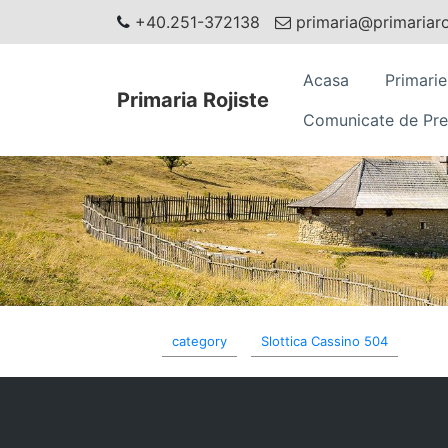
+40.251-372138
primaria@primariaroj
Acasa
Primarie
Primaria Rojiste
Comunicate de Pre
category
Slottica Cassino 504