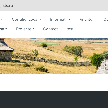
iste.ro
Consiliul Local
Informatii
Anunturi
Co
sa
Proiecte
Contact
test