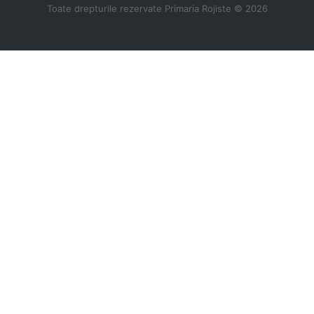
Toate drepturile rezervate Primaria Rojiste © 2026