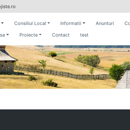
iste.ro
Consiliul Local
Informatii
Anunturi
Co
sa
Proiecte
Contact
test