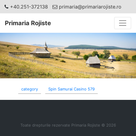
+40.251-372138
primaria@primariarojiste.ro
Toggle
Primaria Rojiste
category
Spin Samurai Casino 579
Toate drepturile rezervate Primaria Rojiste © 2026