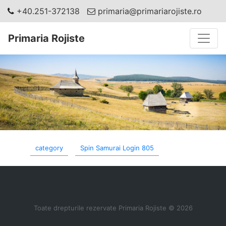
+40.251-372138
primaria@primariarojiste.ro
Toggle
Primaria Rojiste
category
Spin Samurai Login 805
Toate drepturile rezervate Primaria Rojiste © 2026