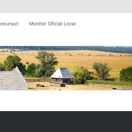
ncursuri
Monitor Oficial Local