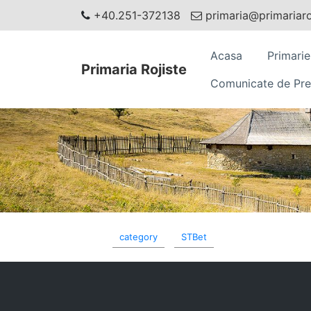
+40.251-372138
primaria@primariaroj
Acasa
Primarie
Primaria Rojiste
Comunicate de Pre
category
STBet