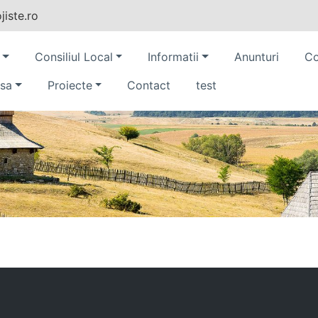
iste.ro
Consiliul Local
Informatii
Anunturi
Co
sa
Proiecte
Contact
test