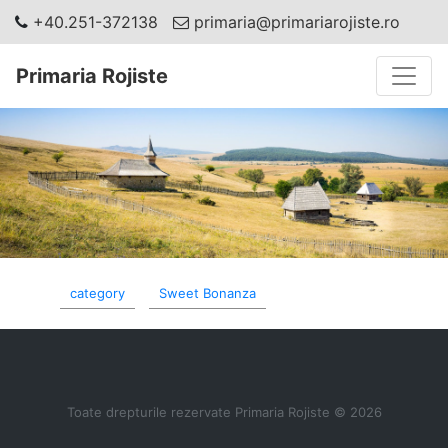
+40.251-372138
primaria@primariarojiste.ro
Toggle
Primaria Rojiste
category
Sweet Bonanza
Toate drepturile rezervate Primaria Rojiste © 2026