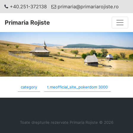
+40.251-372138
primaria@primariarojiste.ro
Toggle
Primaria Rojiste
category
t.meofficial_site_pokerdom 3000
Toate drepturile rezervate Primaria Rojiste © 2026