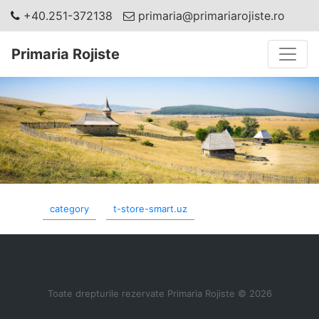
+40.251-372138
primaria@primariarojiste.ro
Toggle
Primaria Rojiste
category
t-store-smart.uz
Toate drepturile rezervate Primaria Rojiste © 2026