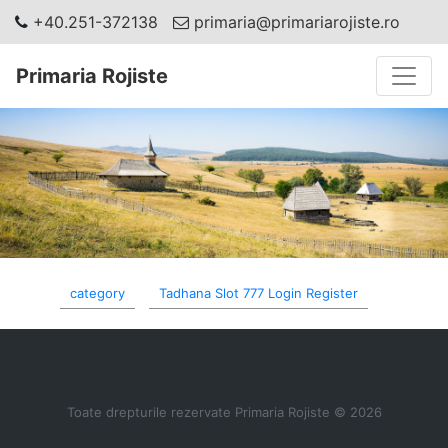
+40.251-372138
primaria@primariarojiste.ro
Toggle
Primaria Rojiste
category
Tadhana Slot 777 Login Register
Toate drepturile rezervate Primaria Rojiste © 2026